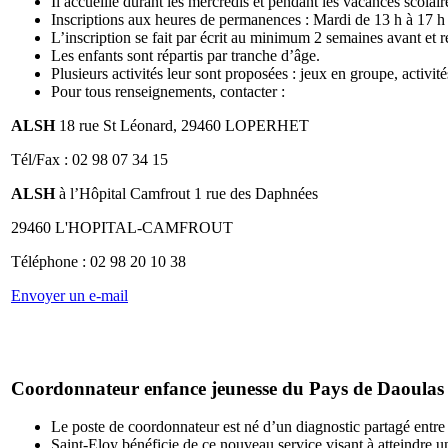
Il accueille durant les mercredis et pendant les vacances scolair
Inscriptions aux heures de permanences : Mardi de 13 h à 17 h
L’inscription se fait par écrit au minimum 2 semaines avant et r
Les enfants sont répartis par tranche d’âge.
Plusieurs activités leur sont proposées : jeux en groupe, activi
Pour tous renseignements, contacter :
ALSH
18 rue St Léonard, 29460 LOPERHET
Tél/Fax : 02 98 07 34 15
ALSH
à l’Hôpital Camfrout 1 rue des Daphnées
29460 L'HOPITAL-CAMFROUT
Téléphone : 02 98 20 10 38
Envoyer un e-mail
Coordonnateur enfance jeunesse du Pays de Daoulas
Le poste de coordonnateur est né d’un diagnostic partagé entre
Saint-Eloy bénéficie de ce nouveau service visant à atteindre un