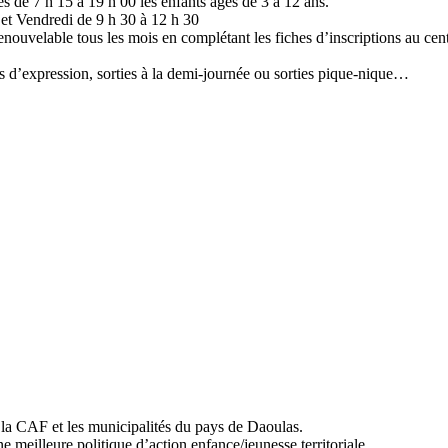
es de 7 h 15 à 19 h 00 les enfants âgés de 3 à 12 ans.
 et Vendredi de 9 h 30 à 12 h 30
enouvelable tous les mois en complétant les fiches d’inscriptions au cent
tés d’expression, sorties à la demi-journée ou sorties pique-nique…
 la CAF et les municipalités du pays de Daoulas.
e meilleure politique d’action enfance/jeunesse territoriale.